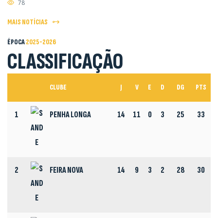
78
MAIS NOTÍCIAS
ÉPOCA
2025-2026
CLASSIFICAÇÃO
CLUBE
J
V
E
D
DG
PTS
1
PENHA LONGA
14
11
0
3
25
33
2
FEIRA NOVA
14
9
3
2
28
30