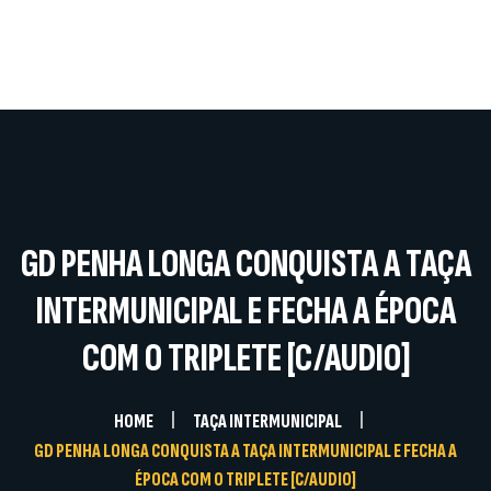
Home
A Instituição
Competições
Documentos
Notícias
Galerias
GD PENHA LONGA CONQUISTA A TAÇA
Contactos
INTERMUNICIPAL E FECHA A ÉPOCA
COM O TRIPLETE [C/AUDIO]
HOME
TAÇA INTERMUNICIPAL
GD PENHA LONGA CONQUISTA A TAÇA INTERMUNICIPAL E FECHA A
ÉPOCA COM O TRIPLETE [C/AUDIO]