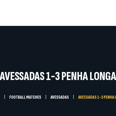
Home
A Instituição
Competições
Documentos
Notícias
Galerias
Contactos
AVESSADAS 1-3 PENHA LONG
FOOTBALL MATCHES
AVESSADAS
AVESSADAS 1-3 PENHA 