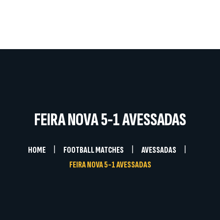
Home
A Instituição
Competições
Documentos
Notícias
Galerias
Contactos
FEIRA NOVA 5-1 AVESSADAS
HOME
FOOTBALL MATCHES
AVESSADAS
FEIRA NOVA 5-1 AVESSADAS