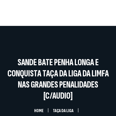
Home
A Instituição
Competições
Documentos
Notícias
Galerias
SANDE BATE PENHA LONGA E
Contactos
CONQUISTA TAÇA DA LIGA DA LIMFA
NAS GRANDES PENALIDADES
[C/AUDIO]
HOME
TAÇA DA LIGA